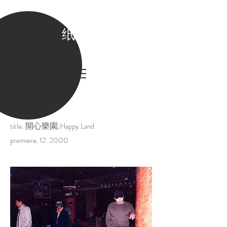
纸老虎
.
title
Happy Land
開心樂園
.
premiere. 12. 2000